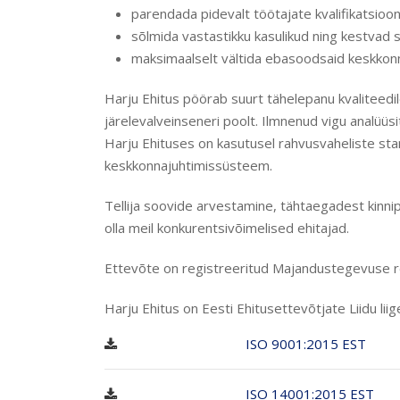
parendada pidevalt töötajate kvalifikatsioon
sõlmida vastastikku kasulikud ning kestvad s
maksimaalselt vältida ebasoodsaid keskko
Harju Ehitus pöörab suurt tähelepanu kvaliteedile
järelevalveinseneri poolt. Ilmnenud vigu analü
Harju Ehituses on kasutusel rahvusvaheliste st
keskkonnajuhtimissüsteem.
Tellija soovide arvestamine, tähtaegadest kinnip
olla meil konkurentsivõimelised ehitajad.
Ettevõte on registreeritud Majandustegevuse re
Harju Ehitus on Eesti Ehitusettevõtjate Liidu liig
ISO 9001:2015 EST
ISO 14001:2015 EST