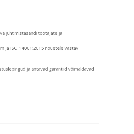
va juhtimistasandi töötajate ja
eem ja ISO 14001:2015 nõuetele vastav
ustuslepingud ja antavad garantiid võimaldavad