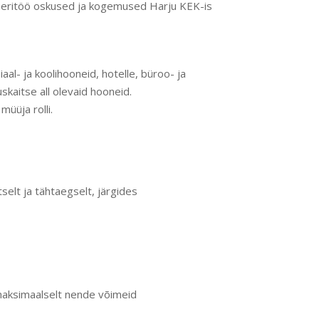
seneritöö oskused ja kogemused Harju KEK-is
l- ja koolihooneid, hotelle, büroo- ja
skaitse all olevaid hooneid.
üüja rolli.
elt ja tähtaegselt, järgides
maksimaalselt nende võimeid