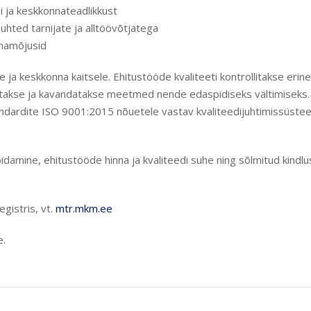
i ja keskkonnateadlikkust
uhted tarnijate ja alltöövõtjatega
nnamõjusid
 ja keskkonna kaitsele. Ehitustööde kvaliteeti kontrollitakse erine
üsitakse ja kavandatakse meetmed nende edaspidiseks vältimiseks.
andardite ISO 9001:2015 nõuetele vastav kvaliteedijuhtimissüst
idamine, ehitustööde hinna ja kvaliteedi suhe ning sõlmitud kindl
gistris, vt.
mtr.mkm.ee
e.