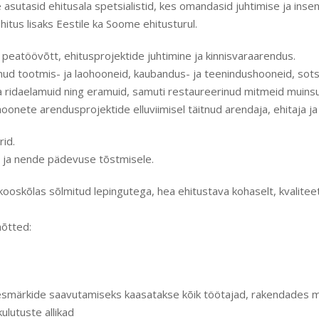
e asutasid ehitusala spetsialistid, kes omandasid juhtimise ja in
itus lisaks Eestile ka Soome ehitusturul.
eatöövõtt, ehitusprojektide juhtimine ja kinnisvaraarendus.
d tootmis- ja laohooneid, kaubandus- ja teenindushooneid, sotsiaa
-ja ridaelamuid ning eramuid, samuti restaureerinud mitmeid muinsu
onete arendusprojektide elluviimisel täitnud arendaja, ehitaja ja m
id.
e ja nende pädevuse tõstmisele.
oskõlas sõlmitud lepingutega, hea ehitustava kohaselt, kvaliteets
õtted:
eesmärkide saavutamiseks kaasatakse kõik töötajad, rakendades 
ulutuste allikad