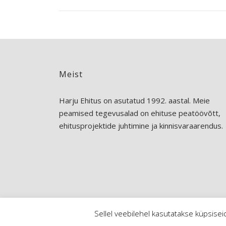
Meist
Harju Ehitus on asutatud 1992. aastal. Meie
peamised tegevusalad on ehituse peatöövõtt,
ehitusprojektide juhtimine ja kinnisvaraarendus.
Sellel veebilehel kasutatakse küpsisei
Copyright 2024 - Harju Ehitus AS