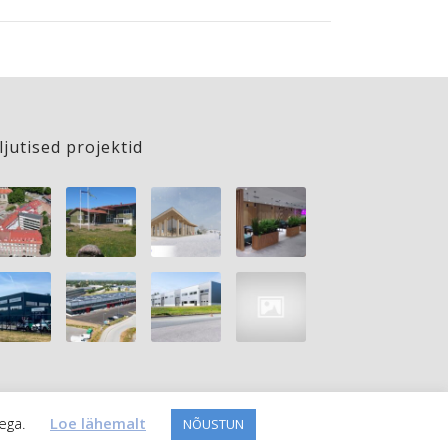
ljutised projektid
tega.
Loe lähemalt
NÕUSTUN
Made by
WebNarium