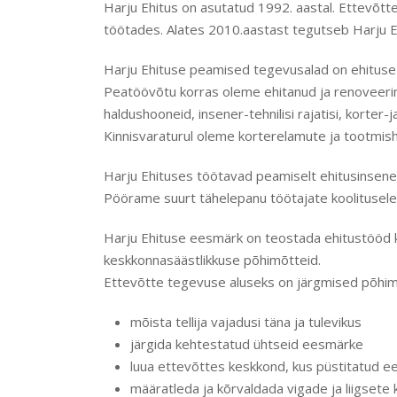
Harju Ehitus on asutatud 1992. aastal. Ettevõtt
töötades. Alates 2010.aastast tegutseb Harju Eh
Harju Ehituse peamised tegevusalad on ehituse p
Peatöövõtu korras oleme ehitanud ja renoveerinu
haldushooneid, insener-tehnilisi rajatisi, korter
Kinnisvaraturul oleme korterelamute ja tootmisho
Harju Ehituses töötavad peamiselt ehitusinsener
Pöörame suurt tähelepanu töötajate koolitusel
Harju Ehituse eesmärk on teostada ehitustööd ko
keskkonnasäästlikkuse põhimõtteid.
Ettevõtte tegevuse aluseks on järgmised põhim
mõista tellija vajadusi täna ja tulevikus
järgida kehtestatud ühtseid eesmärke
luua ettevõttes keskkond, kus püstitatud 
määratleda ja kõrvaldada vigade ja liigsete k