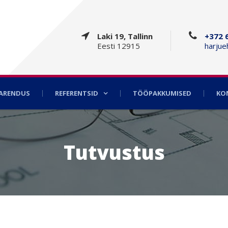
Laki 19, Tallinn
+372 
Eesti 12915
harjue
AARENDUS
REFERENTSID
TÖÖPAKKUMISED
KO
Tutvustus