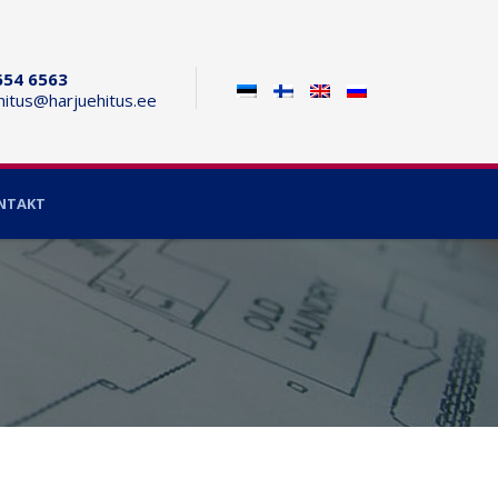
654 6563
hitus@harjuehitus.ee
NTAKT