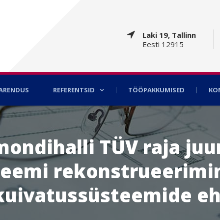
Laki 19, Tallinn
Eesti 12915
AARENDUS
REFERENTSID
TÖÖPAKKUMISED
KO
ondihalli TÜV raja juu
emi rekonstrueerimin
uivatussüsteemide eh