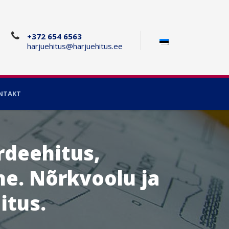
+372 654 6563
harjuehitus@harjuehitus.ee
NTAKT
rdeehitus,
e. Nõrkvoolu ja
itus.