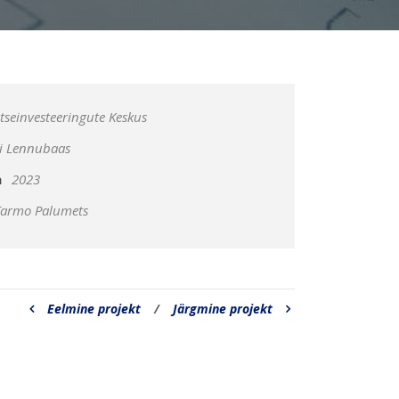
itseinvesteeringute Keskus
i Lennubaas
a
2023
Tarmo Palumets
Eelmine projekt
/
Järgmine projekt