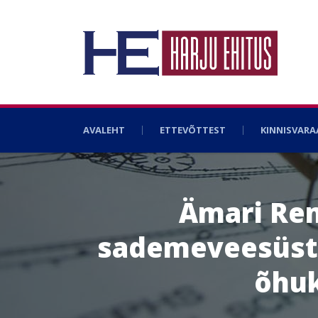
AVALEHT
ETTEVÕTTEST
KINNISVAR
Ämari Rem
sademeveesüste
õhuk