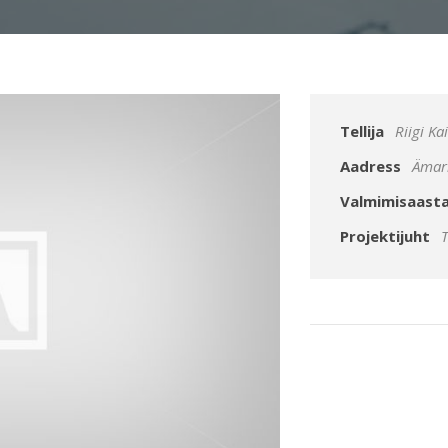
Tellija
Riigi Ka
Aadress
Ämar
Valmimisaast
Projektijuht