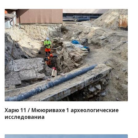
Харю 11 / Мююривахе 1 aрхеологические
исследованиа