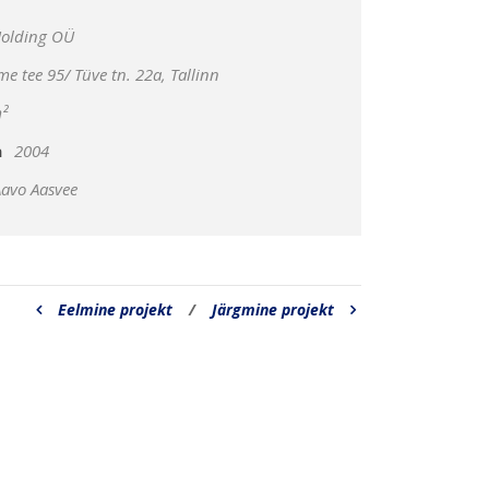
olding OÜ
 tee 95/ Tüve tn. 22a, Tallinn
²
a
2004
avo Aasvee
Eelmine projekt
/
Järgmine projekt