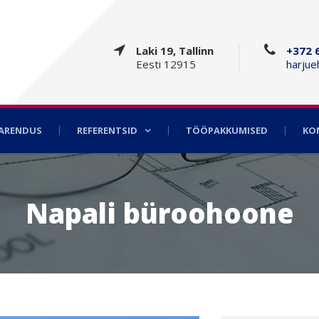
Laki 19, Tallinn
+372 
Eesti 12915
harjue
AARENDUS
REFERENTSID
TÖÖPAKKUMISED
KO
Napali büroohoone