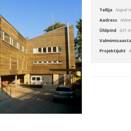
Tellija
Napal H
Aadress
Nõmme
Üldpind
631 m
Valmimisaast
Projektijuht
A