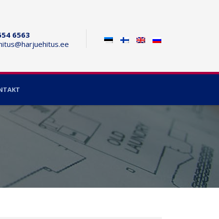
654 6563
hitus@harjuehitus.ee
NTAKT