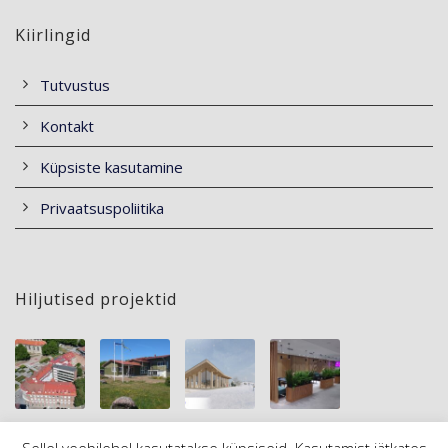
Kiirlingid
Tutvustus
Kontakt
Küpsiste kasutamine
Privaatsuspoliitika
Hiljutised projektid
Sellel veebilehel kasutatakse küpsiseid. Kasutamist jätkates