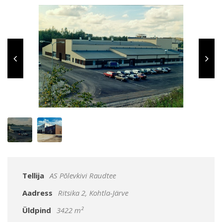
Tellija
AS Põlevkivi Raudtee
Aadress
Ritsika 2, Kohtla-Järve
Üldpind
3422 m²