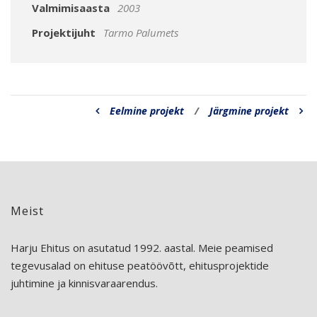
Valmimisaasta
2003
Projektijuht
Tarmo Palumets
Eelmine projekt
/
Järgmine projekt
Meist
Harju Ehitus on asutatud 1992. aastal. Meie peamised
tegevusalad on ehituse peatöövõtt, ehitusprojektide
juhtimine ja kinnisvaraarendus.