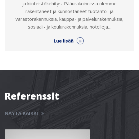
ja kiinteistökehitys. Pääurakoinnissa olemme
rakentaneet ja kunnostaneet tuotanto- ja
varastorakennuksia, kauppa- ja palvelurakennuksia,
sosiaali- ja koulurakennuksia, hotelleja…
Lue lisää
Referenssit
NÄYTÄ KAIKKI